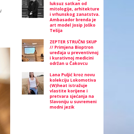
luksuz satkan od
mitologije, arhitekture
u
i vrhunskog zanatstva.
Ambasador brenda je
art model Josip Joško
Tešija
ZEPTER STRUČNI SKUP
// Primjena Bioptron
uređaja u preventivnoj
i kurativnoj medicini
održan u Čakovcu
Lana Puljić kroz novu
kolekciju Lokomotiva
(W)heat istražuje
vlastite korijene i
pretvara sjećanja na
Slavoniju u suvremeni
modni jezik