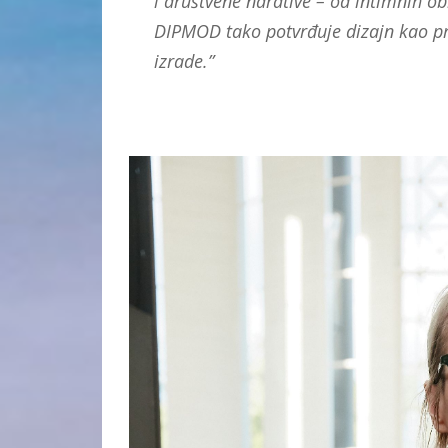
i društvene narative – od intimnih ob
DIPMOD tako potvrđuje dizajn kao pro
izrade.”