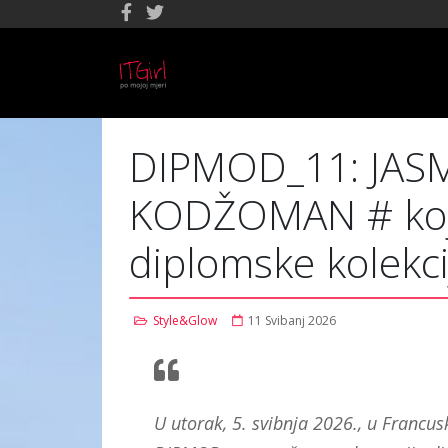
DIPMOD_11: JASM
KODŽOMAN # koji
diplomske kolekci
Style&Glow
11 Svibanj 2026
U utorak, 5. svibnja 2026., u Francus