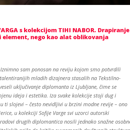
ARGA s kolekcijom TIHI NABOR. Drapiranje
ni element, nego kao alat oblikovanja
„Iznimno sam ponosan na reviju kojom smo potvrdili
alentiranijih mladih dizajnera stasalih na Tekstilno-
seli uključivanje diplomanta iz Ljubljane, čime se
u ideja i estetika. Iza svake kolekcije stoji dug i
 ti slojevi – često nevidljivi u brzini modne revije – ono
rice, u kolekciji Sofije Varge svi uzorci autorski
su radovi drugih diplomantica nosili jednako snažne osobn