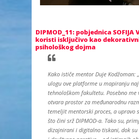
DIPMOD_11: pobjednica SOFIJA V
koristi isključivo kao dekorativ
psihološkog dojma
Kako ističe mentor Duje Kodžoman: 
ulogu ove platforme u mapiranju najt
tehnološkom fakultetu. Posebno me ve
otvara prostor za međunarodnu razmjen
temeljit mentorski proces, a upravo su
što čini srž DIPMOD-a. Tako su, primje
dizajnirani i digitalno tiskani, dok 