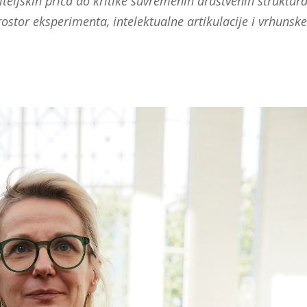
iteljskih priča do kritike suvremenih društvenih struktura
stor eksperimenta, intelektualne artikulacije i vrhunske