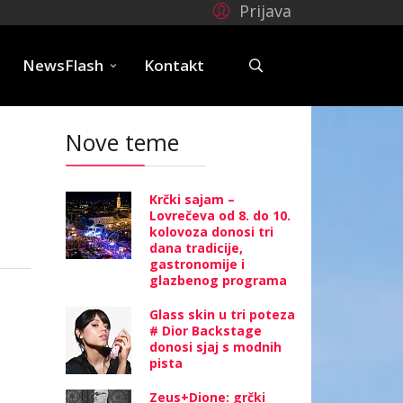
Prijava
e
NewsFlash
Kontakt
Nove teme
Krčki sajam –
Lovrečeva od 8. do 10.
kolovoza donosi tri
dana tradicije,
gastronomije i
glazbenog programa
Glass skin u tri poteza
# Dior Backstage
donosi sjaj s modnih
pista
Zeus+Dione: grčki