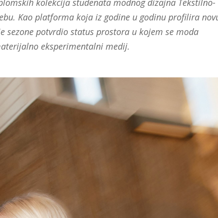
lomskih kolekcija studenata modnog dizajna Tekstilno-
rebu. Kao platforma koja iz godine u godinu profilira nov
je sezone potvrdio status prostora u kojem se moda
i materijalno eksperimentalni medij.