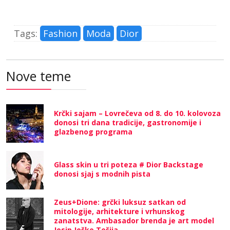
Tags:
Fashion
Moda
Dior
Nove teme
Krčki sajam – Lovrečeva od 8. do 10. kolovoza
donosi tri dana tradicije, gastronomije i
glazbenog programa
Glass skin u tri poteza # Dior Backstage
donosi sjaj s modnih pista
Zeus+Dione: grčki luksuz satkan od
mitologije, arhitekture i vrhunskog
zanatstva. Ambasador brenda je art model
Josip Joško Tešija