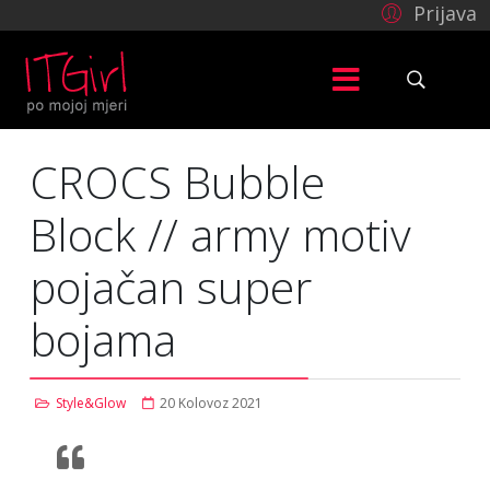
Prijava
CROCS Bubble
Block // army motiv
pojačan super
bojama
Style&Glow
20 Kolovoz 2021