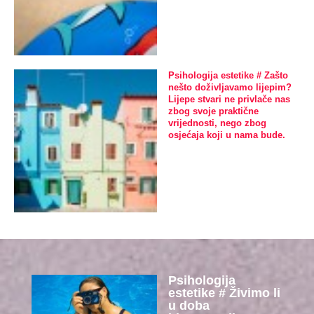
Psihologija estetike # Zašto
nešto doživljavamo lijepim?
Lijepe stvari ne privlače nas
zbog svoje praktične
vrijednosti, nego zbog
osjećaja koji u nama bude.
Psihologija
estetike # Živimo li
u doba