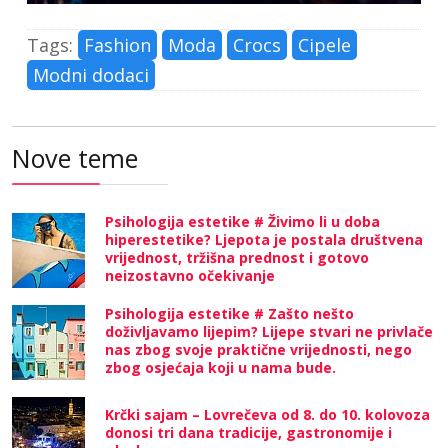
Tags:
Fashion
Moda
Crocs
Cipele
Modni dodaci
Nove teme
Psihologija estetike # Živimo li u doba
hiperestetike? Ljepota je postala društvena
vrijednost, tržišna prednost i gotovo
neizostavno očekivanje
Psihologija estetike # Zašto nešto
doživljavamo lijepim? Lijepe stvari ne privlače
nas zbog svoje praktične vrijednosti, nego
zbog osjećaja koji u nama bude.
Krčki sajam – Lovrečeva od 8. do 10. kolovoza
donosi tri dana tradicije, gastronomije i