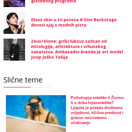
glazbenog programa
Glass skin u tri poteza # Dior Backstage
donosi sjaj s modnih pista
Zeus+Dione: grčki luksuz satkan od
mitologije, arhitekture i vrhunskog
zanatstva. Ambasador brenda je art model
Josip Joško Tešija
Slične teme
Psihologija estetike # Živimo
li u doba hiperestetike?
Ljepota je postala društvena
vrijednost, tržišna prednost i
gotovo neizostavno
očekivanje