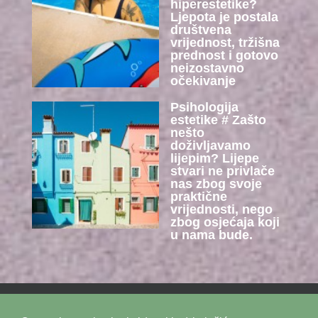
hiperestetike?
Ljepota je postala
društvena
vrijednost, tržišna
prednost i gotovo
neizostavno
očekivanje
Psihologija
estetike # Zašto
nešto
doživljavamo
lijepim? Lijepe
stvari ne privlače
nas zbog svoje
praktične
vrijednosti, nego
zbog osjećaja koji
u nama bude.