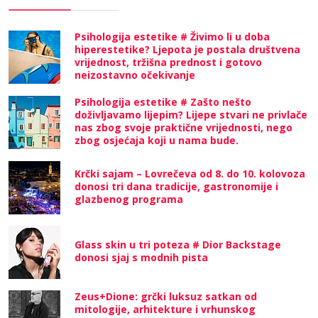
Psihologija estetike # Živimo li u doba
hiperestetike? Ljepota je postala društvena
vrijednost, tržišna prednost i gotovo
neizostavno očekivanje
Psihologija estetike # Zašto nešto
doživljavamo lijepim? Lijepe stvari ne privlače
nas zbog svoje praktične vrijednosti, nego
zbog osjećaja koji u nama bude.
Krčki sajam – Lovrečeva od 8. do 10. kolovoza
donosi tri dana tradicije, gastronomije i
glazbenog programa
Glass skin u tri poteza # Dior Backstage
donosi sjaj s modnih pista
Zeus+Dione: grčki luksuz satkan od
mitologije, arhitekture i vrhunskog