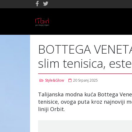
BOTTEGA VENETA
slim tenisica, est
Style&Glow
20 Srpanj 2025
Talijanska modna kuća Bottega Veneta
tenisice, ovoga puta kroz najnoviji 
liniji Orbit.