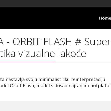
Hom
 - ORBIT FLASH # Super
etika vizualne lakoće
 nastavlja svoju minimalističku reinterpretaciju
model Orbit Flash, model s dosad najtanjim potplato