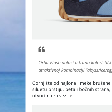
Orbit Flash dolazi u trima koloristič
atraktivnoj kombinaciji “abyss/ice/egg 
Gornjište od najlona i meke brušene 
siluetu prstiju, peta i bočnih stran
otvorima za vezice.