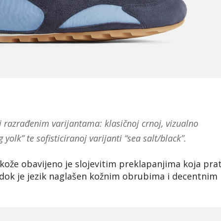
ki razrađenim varijantama: klasičnoj crnoj, vizualno
yolk” te sofisticiranoj varijanti “sea salt/black”.
kože obavijeno je slojevitim preklapanjima koja pra
a, dok je jezik naglašen kožnim obrubima i decentnim