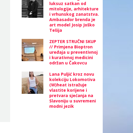
luksuz satkan od
mitologije, arhitekture
i vrhunskog zanatstva.
Ambasador brenda je
art model Josip Joško
Tešija
ZEPTER STRUČNI SKUP
// Primjena Bioptron
uređaja u preventivnoj
i kurativnoj medicini
održan u Čakovcu
Lana Puljić kroz novu
kolekciju Lokomotiva
(W)heat istražuje
vlastite korijene i
pretvara sjećanja na
Slavoniju u suvremeni
modni jezik