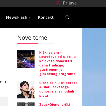
Prijava
e
NewsFlash
Kontakt
Nove teme
Krčki sajam –
Lovrečeva od 8. do 10.
kolovoza donosi tri
dana tradicije,
gastronomije i
glazbenog programa
m u
Glass skin u tri poteza
# Dior Backstage
donosi sjaj s modnih
pista
Zeus+Dione: grčki