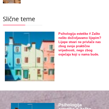
Slične teme
Psihologija estetike # Zašto
nešto doživljavamo lijepim?
Lijepe stvari ne privlače nas
zbog svoje praktične
vrijednosti, nego zbog
osjećaja koji u nama bude.
Psihologija