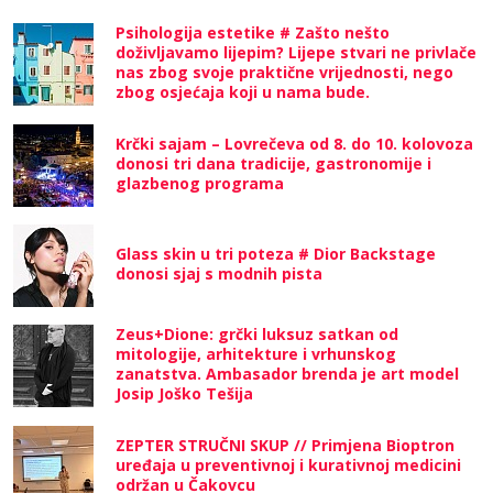
Psihologija estetike # Zašto nešto
doživljavamo lijepim? Lijepe stvari ne privlače
nas zbog svoje praktične vrijednosti, nego
zbog osjećaja koji u nama bude.
Krčki sajam – Lovrečeva od 8. do 10. kolovoza
donosi tri dana tradicije, gastronomije i
glazbenog programa
Glass skin u tri poteza # Dior Backstage
donosi sjaj s modnih pista
Zeus+Dione: grčki luksuz satkan od
mitologije, arhitekture i vrhunskog
zanatstva. Ambasador brenda je art model
Josip Joško Tešija
ZEPTER STRUČNI SKUP // Primjena Bioptron
uređaja u preventivnoj i kurativnoj medicini
održan u Čakovcu