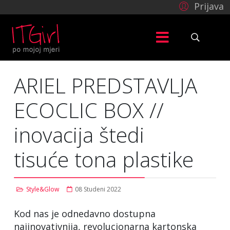
Prijava
ARIEL PREDSTAVLJA
ECOCLIC BOX //
inovacija štedi
tisuće tona plastike
Style&Glow
08 Studeni 2022
Kod nas je odnedavno dostupna
najinovativnija, revolucionarna kartonska