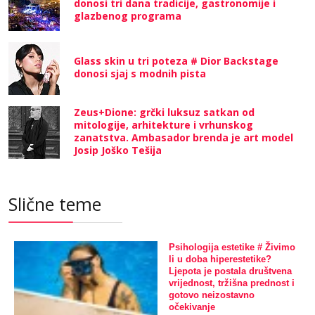
donosi tri dana tradicije, gastronomije i
glazbenog programa
Glass skin u tri poteza # Dior Backstage
donosi sjaj s modnih pista
Zeus+Dione: grčki luksuz satkan od
mitologije, arhitekture i vrhunskog
zanatstva. Ambasador brenda je art model
Josip Joško Tešija
Slične teme
Psihologija estetike # Živimo
li u doba hiperestetike?
Ljepota je postala društvena
vrijednost, tržišna prednost i
gotovo neizostavno
očekivanje