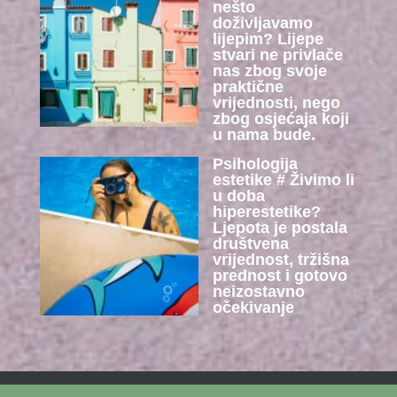
nešto
doživljavamo
lijepim? Lijepe
stvari ne privlače
nas zbog svoje
praktične
vrijednosti, nego
zbog osjećaja koji
u nama bude.
Psihologija
estetike # Živimo li
u doba
hiperestetike?
Ljepota je postala
društvena
vrijednost, tržišna
prednost i gotovo
neizostavno
očekivanje