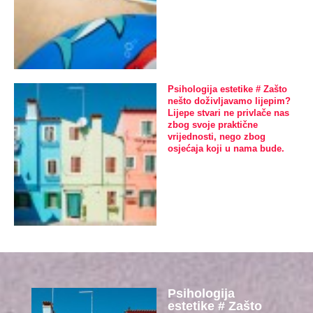
Psihologija estetike # Zašto
nešto doživljavamo lijepim?
Lijepe stvari ne privlače nas
zbog svoje praktične
vrijednosti, nego zbog
osjećaja koji u nama bude.
Psihologija
estetike # Zašto