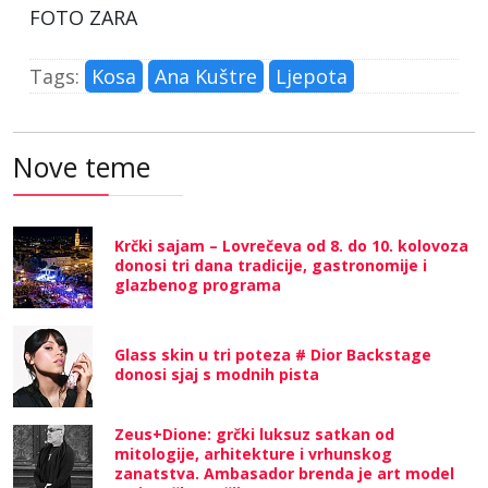
FOTO ZARA
Tags:
Kosa
Ana Kuštre
Ljepota
Nove teme
Krčki sajam – Lovrečeva od 8. do 10. kolovoza
donosi tri dana tradicije, gastronomije i
glazbenog programa
Glass skin u tri poteza # Dior Backstage
donosi sjaj s modnih pista
Zeus+Dione: grčki luksuz satkan od
mitologije, arhitekture i vrhunskog
zanatstva. Ambasador brenda je art model