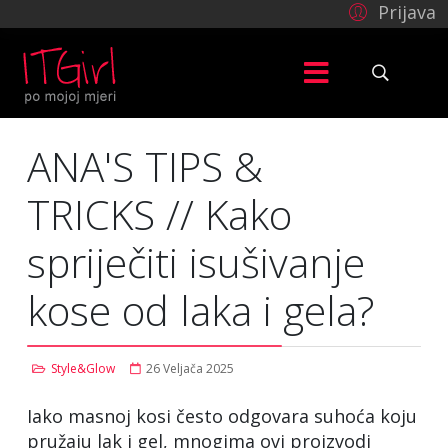
Prijava
ANA'S TIPS &
TRICKS // Kako
spriječiti isušivanje
kose od laka i gela?
Style&Glow
26 Veljača 2025
Iako masnoj kosi često odgovara suhoća koju
pružaju lak i gel, mnogima ovi proizvodi