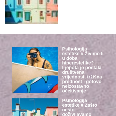
Psihologija
estetike # Živimo li
u doba
hiperestetike?
Ljepota je postala
društvena
vrijednost, tržišna
prednost i gotovo
neizostavno
očekivanje
Psihologija
estetike # Zašto
nešto
doživljavamo