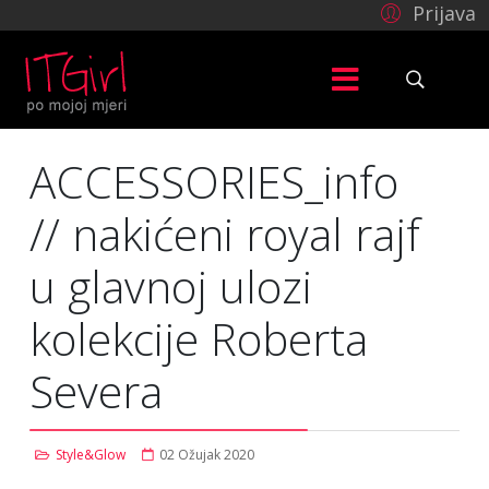
Prijava
ACCESSORIES_info
// nakićeni royal rajf
u glavnoj ulozi
kolekcije Roberta
Severa
Style&Glow
02 Ožujak 2020