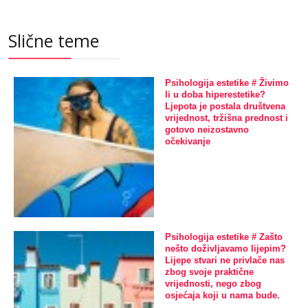
Slične teme
Psihologija estetike # Živimo
li u doba hiperestetike?
Ljepota je postala društvena
vrijednost, tržišna prednost i
gotovo neizostavno
očekivanje
Psihologija estetike # Zašto
nešto doživljavamo lijepim?
Lijepe stvari ne privlače nas
zbog svoje praktične
vrijednosti, nego zbog
osjećaja koji u nama bude.