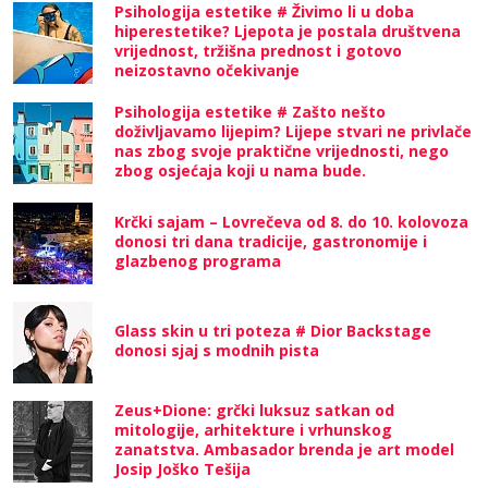
Psihologija estetike # Živimo li u doba
hiperestetike? Ljepota je postala društvena
vrijednost, tržišna prednost i gotovo
neizostavno očekivanje
Psihologija estetike # Zašto nešto
doživljavamo lijepim? Lijepe stvari ne privlače
nas zbog svoje praktične vrijednosti, nego
zbog osjećaja koji u nama bude.
Krčki sajam – Lovrečeva od 8. do 10. kolovoza
donosi tri dana tradicije, gastronomije i
glazbenog programa
Glass skin u tri poteza # Dior Backstage
donosi sjaj s modnih pista
Zeus+Dione: grčki luksuz satkan od
mitologije, arhitekture i vrhunskog
zanatstva. Ambasador brenda je art model
Josip Joško Tešija