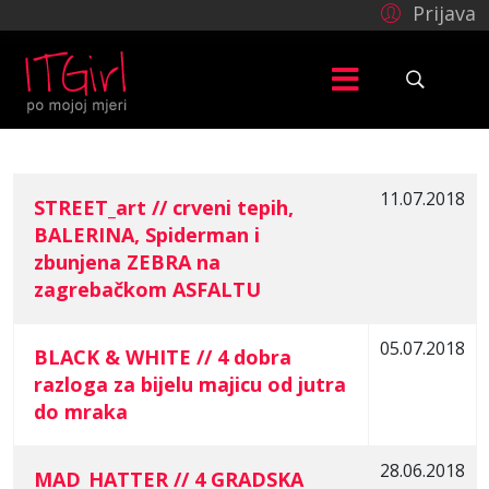
Prijava
11.07.2018
STREET_art // crveni tepih,
BALERINA, Spiderman i
COM_CONTENT_ARTICLES_TABLE_CAPTION
zbunjena ZEBRA na
zagrebačkom ASFALTU
05.07.2018
BLACK & WHITE // 4 dobra
razloga za bijelu majicu od jutra
do mraka
28.06.2018
MAD_HATTER // 4 GRADSKA