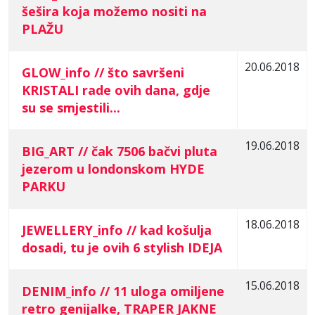
šešira koja možemo nositi na
PLAŽU
20.06.2018
GLOW_info // što savršeni
KRISTALI rade ovih dana, gdje
su se smjestili...
19.06.2018
BIG_ART // čak 7506 bačvi pluta
jezerom u londonskom HYDE
PARKU
18.06.2018
JEWELLERY_info // kad košulja
dosadi, tu je ovih 6 stylish IDEJA
15.06.2018
DENIM_info // 11 uloga omiljene
retro genijalke, TRAPER JAKNE