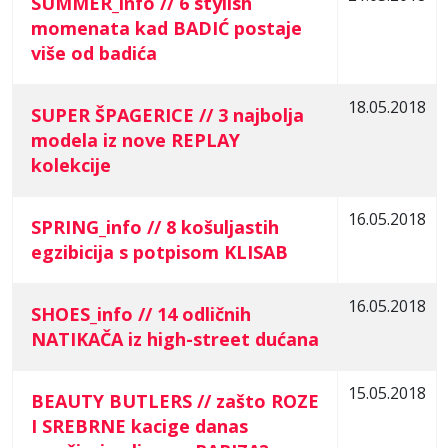
SUMMER_info // 6 stylish
momenata kad BADIĆ postaje
više od badića
18.05.2018
SUPER ŠPAGERICE // 3 najbolja
modela iz nove REPLAY
kolekcije
16.05.2018
SPRING_info // 8 košuljastih
egzibicija s potpisom KLISAB
16.05.2018
SHOES_info // 14 odličnih
NATIKAČA iz high-street dućana
15.05.2018
BEAUTY BUTLERS // zašto ROZE
I SREBRNE kacige danas