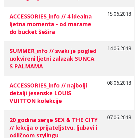
15.06.2018
ACCESSORIES_info // 4 idealna
ljetna momenta - od marame
do bucket šešira
14.06.2018
SUMMER_info // svaki je pogled
uokvireni ljetni zalazak SUNCA
S PALMAMA
08.06.2018
ACCESSORIES_info // najbolji
detalji jesenske LOUIS
VUITTON kolekcije
07.06.2018
20 godina serije SEX & THE CITY
// lekcija o prijateljstvu, ljubavi i
odličnom stylingu