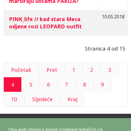
marširaju ulicama PARIZA?
10.05.2018
PINK_life // kad stara Meca
odjene rozi LEOPARD outfit
Stranica 4 od 15
Početak
Pret
1
2
3
4
5
6
7
8
9
10
Sljedeće
Kraj
Ova web stranica koristi (cookies) kolačiće za