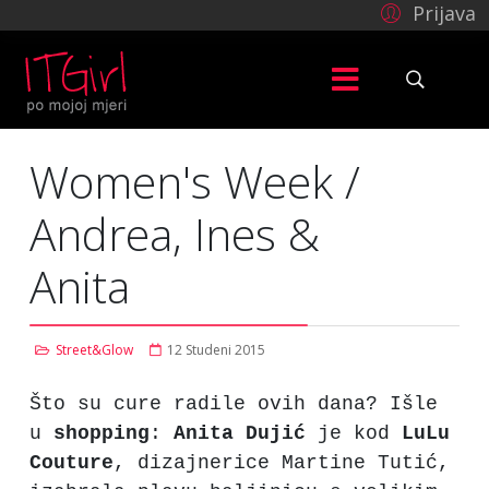
Prijava
Women's Week /
Andrea, Ines &
Anita
Street&Glow
12 Studeni 2015
Što su cure radile ovih dana? Išle
u
shopping
:
Anita
Dujić
je kod
LuLu
Couture
, dizajnerice Martine Tutić,