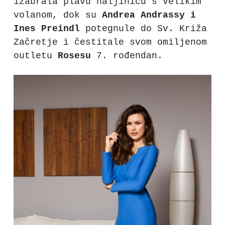
izabrala plavu haljinicu s velikim
volanom, dok su
Andrea Andrassy i
Ines
Preindl
potegnule do Sv. Križa
Začretje i čestitale svom omiljenom
outletu
Rosesu
7. rođendan.