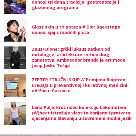
donosi tri dana tradicije, gastronomije i
glazbenog programa
Glass skin u tri poteza # Dior Backstage
donosi sjaj s modnih pista
Zeus+Dione: grčki luksuz satkan od
mitologije, arhitekture i vrhunskog
zanatstva. Ambasador brenda je art model
Josip Joško Tešija
ZEPTER STRUČNI SKUP // Primjena Bioptron
uređaja u preventivnoj i kurativnoj medicini
održan u Čakovcu
Lana Puljić kroz novu kolekciju Lokomotiva
(W)heat istražuje vlastite korijene i pretvara
sjećanja na Slavoniju u suvremeni modni jezik