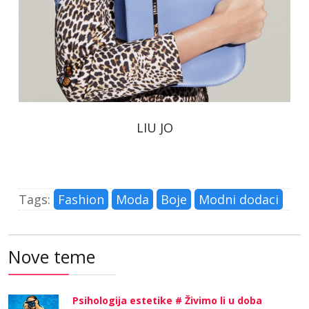
LIU JO
Tags:
Fashion
Moda
Boje
Modni dodaci
Nove teme
Psihologija estetike # Živimo li u doba