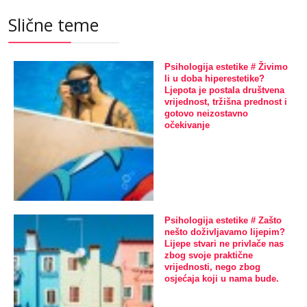
Slične teme
Psihologija estetike # Živimo
li u doba hiperestetike?
Ljepota je postala društvena
vrijednost, tržišna prednost i
gotovo neizostavno
očekivanje
Psihologija estetike # Zašto
nešto doživljavamo lijepim?
Lijepe stvari ne privlače nas
zbog svoje praktične
vrijednosti, nego zbog
osjećaja koji u nama bude.