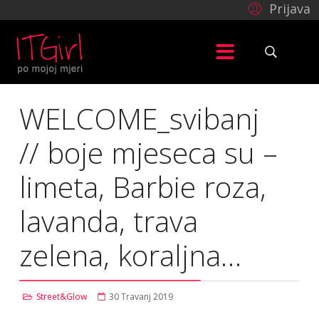
Prijava
WELCOME_svibanj
// boje mjeseca su –
limeta, Barbie roza,
lavanda, trava
zelena, koraljna…
Street&Glow
30 Travanj 2019