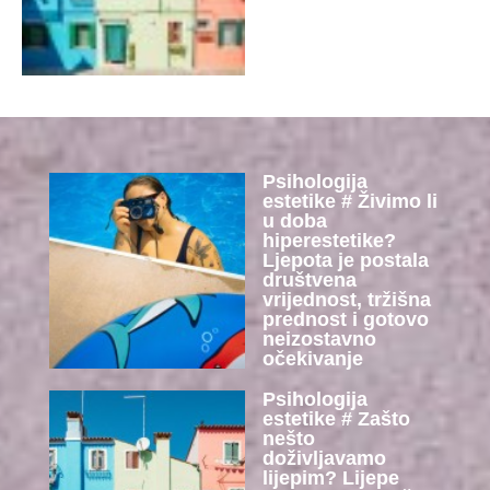
Psihologija
estetike # Živimo li
u doba
hiperestetike?
Ljepota je postala
društvena
vrijednost, tržišna
prednost i gotovo
neizostavno
očekivanje
Psihologija
estetike # Zašto
nešto
doživljavamo
lijepim? Lijepe