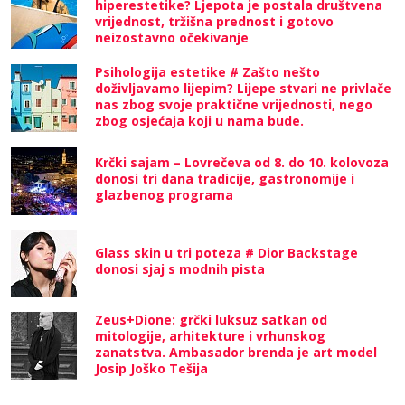
hiperestetike? Ljepota je postala društvena
vrijednost, tržišna prednost i gotovo
neizostavno očekivanje
Psihologija estetike # Zašto nešto
doživljavamo lijepim? Lijepe stvari ne privlače
nas zbog svoje praktične vrijednosti, nego
zbog osjećaja koji u nama bude.
Krčki sajam – Lovrečeva od 8. do 10. kolovoza
donosi tri dana tradicije, gastronomije i
glazbenog programa
Glass skin u tri poteza # Dior Backstage
donosi sjaj s modnih pista
Zeus+Dione: grčki luksuz satkan od
mitologije, arhitekture i vrhunskog
zanatstva. Ambasador brenda je art model
Josip Joško Tešija