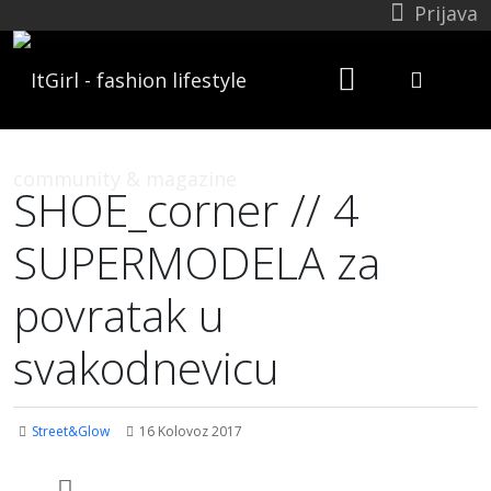
Prijava
SHOE_corner // 4
SUPERMODELA za
povratak u
svakodnevicu
Street&Glow
16 Kolovoz 2017