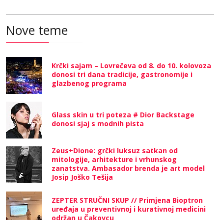
Nove teme
Krčki sajam – Lovrečeva od 8. do 10. kolovoza
donosi tri dana tradicije, gastronomije i
glazbenog programa
Glass skin u tri poteza # Dior Backstage
donosi sjaj s modnih pista
Zeus+Dione: grčki luksuz satkan od
mitologije, arhitekture i vrhunskog
zanatstva. Ambasador brenda je art model
Josip Joško Tešija
ZEPTER STRUČNI SKUP // Primjena Bioptron
uređaja u preventivnoj i kurativnoj medicini
održan u Čakovcu