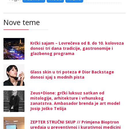
Nove teme
Krčki sajam – Lovrečeva od 8. do 10. kolovoza
donosi tri dana tradicije, gastronomije i
glazbenog programa
Glass skin u tri poteza # Dior Backstage
donosi sjaj s modnih pista
Zeus+Dione: grčki luksuz satkan od
mitologije, arhitekture i vrhunskog
zanatstva. Ambasador brenda je art model
Josip Joško Tešija
ZEPTER STRUČNI SKUP // Primjena Bioptron
uređaja u preventivnoj i kurativnoj medicini