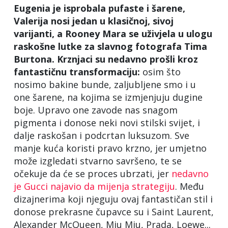
Eugenia je isprobala pufaste i šarene,
Valerija nosi jedan u klasičnoj, sivoj
varijanti, a Rooney Mara se uživjela u ulogu
raskošne lutke za slavnog fotografa Tima
Burtona. Krznjaci su nedavno prošli kroz
fantastičnu transformaciju:
osim što
nosimo bakine bunde, zaljubljene smo i u
one šarene, na kojima se izmjenjuju dugine
boje. Upravo one zavode nas snagom
pigmenta i donose neki novi stilski svijet, i
dalje raskošan i podcrtan luksuzom. Sve
manje kuća koristi pravo krzno, jer umjetno
može izgledati stvarno savršeno, te se
očekuje da će se proces ubrzati, jer
nedavno
je Gucci najavio da mijenja strategiju
. Među
dizajnerima koji njeguju ovaj fantastičan stil i
donose prekrasne čupavce su i Saint Laurent,
Alexander McQueen, Miu Miu, Prada, Loewe...