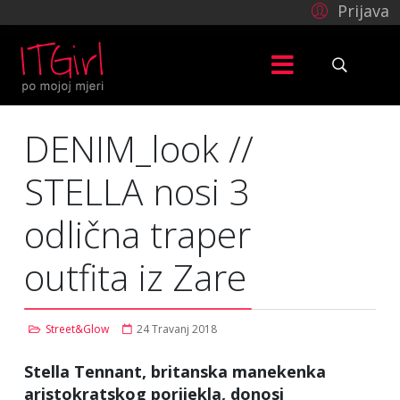
Prijava
DENIM_look //
STELLA nosi 3
odlična traper
outfita iz Zare
Street&Glow
24 Travanj 2018
Stella Tennant, britanska manekenka
aristokratskog porijekla, donosi