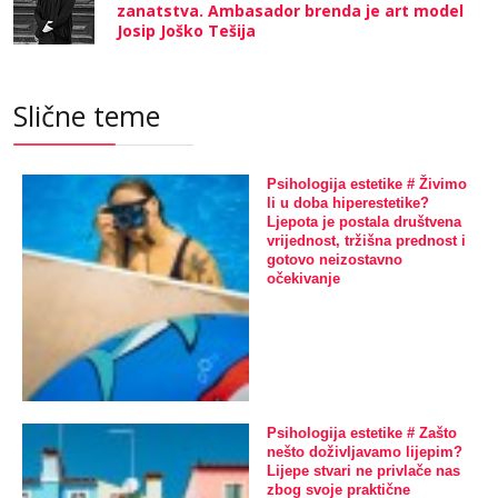
zanatstva. Ambasador brenda je art model
Josip Joško Tešija
Slične teme
Psihologija estetike # Živimo
li u doba hiperestetike?
Ljepota je postala društvena
vrijednost, tržišna prednost i
gotovo neizostavno
očekivanje
Psihologija estetike # Zašto
nešto doživljavamo lijepim?
Lijepe stvari ne privlače nas
zbog svoje praktične