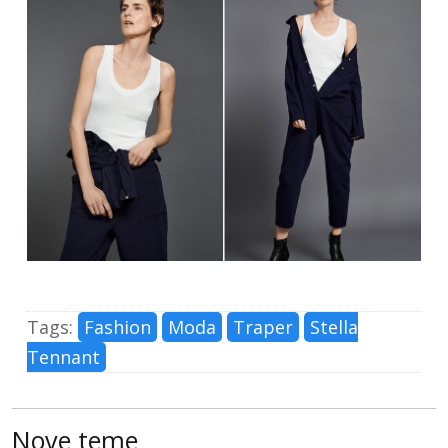
Tags:
Fashion
Moda
Traper
Stella
Tennant
Nove teme