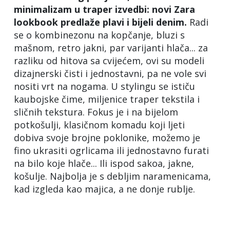
minimalizam u traper izvedbi: novi Zara
lookbook predlaže plavi i bijeli denim.
Radi
se o kombinezonu na kopčanje, bluzi s
mašnom, retro jakni, par varijanti hlača... za
razliku od hitova sa cvijećem, ovi su modeli
dizajnerski čisti i jednostavni, pa ne vole svi
nositi vrt na nogama. U stylingu se ističu
kaubojske čime, miljenice traper tekstila i
sličnih tekstura. Fokus je i na bijelom
potkošulji, klasičnom komadu koji ljeti
dobiva svoje brojne poklonike, možemo je
fino ukrasiti ogrlicama ili jednostavno furati
na bilo koje hlače... Ili ispod sakoa, jakne,
košulje. Najbolja je s debljim naramenicama,
kad izgleda kao majica, a ne donje rublje.