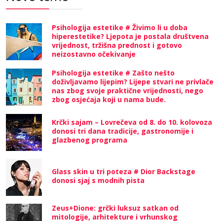
Psihologija estetike # Živimo li u doba
hiperestetike? Ljepota je postala društvena
vrijednost, tržišna prednost i gotovo
neizostavno očekivanje
Psihologija estetike # Zašto nešto
doživljavamo lijepim? Lijepe stvari ne privlače
nas zbog svoje praktične vrijednosti, nego
zbog osjećaja koji u nama bude.
Krčki sajam – Lovrečeva od 8. do 10. kolovoza
donosi tri dana tradicije, gastronomije i
glazbenog programa
Glass skin u tri poteza # Dior Backstage
donosi sjaj s modnih pista
Zeus+Dione: grčki luksuz satkan od
mitologije, arhitekture i vrhunskog