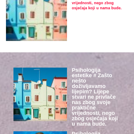
vrijednosti, nego zbog
osjećaja koji u nama bude.
Psihologija
estetike # Zašto
nešto
doživljavamo
lijepim? Lijepe
stvari ne privlače
nas zbog svoje
praktične
vrijednosti, nego
zbog osjećaja koji
u nama bude.
Psihologija