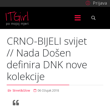
Prijava
CRNO-BIJELI svijet
// Nada Došen
definira DNK nove
kolekcije
Street&Glow
06 Ožujak 2018