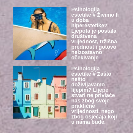
Psihologija
estetike # Živimo li
u doba
hiperestetike?
Ljepota je postala
društvena
vrijednost, tržišna
prednost i gotovo
neizostavno
očekivanje
Psihologija
estetike # Zašto
nešto
doživljavamo
lijepim? Lijepe
stvari ne privlače
nas zbog svoje
praktične
vrijednosti, nego
zbog osjećaja koji
u nama bude.