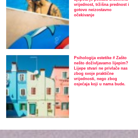
vrijednost, tržišna prednost i
gotovo neizostavno
očekivanje
Psihologija estetike # Zašto
nešto doživljavamo lijepim?
Lijepe stvari ne privlače nas
zbog svoje praktične
vrijednosti, nego zbog
osjećaja koji u nama bude.