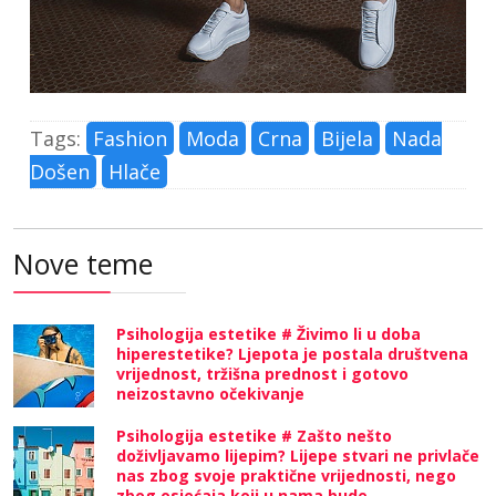
Tags:
Fashion
Moda
Crna
Bijela
Nada
Došen
Hlače
Nove teme
Psihologija estetike # Živimo li u doba
hiperestetike? Ljepota je postala društvena
vrijednost, tržišna prednost i gotovo
neizostavno očekivanje
Psihologija estetike # Zašto nešto
doživljavamo lijepim? Lijepe stvari ne privlače
nas zbog svoje praktične vrijednosti, nego
zbog osjećaja koji u nama bude.