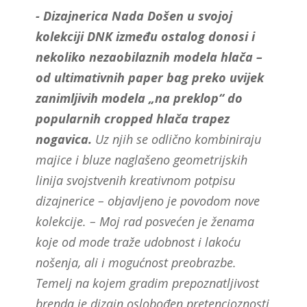
- Dizajnerica Nada Došen u svojoj
kolekciji DNK između ostalog donosi i
nekoliko nezaobilaznih modela hlača –
od ultimativnih paper bag preko uvijek
zanimljivih modela „na preklop“ do
popularnih cropped hlača trapez
nogavica.
Uz njih se odlično kombiniraju
majice i bluze naglašeno geometrijskih
linija svojstvenih kreativnom potpisu
dizajnerice – objavljeno je povodom nove
kolekcije. – Moj rad posvećen je ženama
koje od mode traže udobnost i lakoću
nošenja, ali i mogućnost preobrazbe.
Temelj na kojem gradim prepoznatljivost
brenda je dizajn oslobođen pretencioznosti