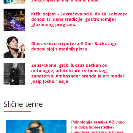
Krčki sajam – Lovrečeva od 8. do 10. kolovoza
donosi tri dana tradicije, gastronomije i
glazbenog programa
Glass skin u tri poteza # Dior Backstage
donosi sjaj s modnih pista
Zeus+Dione: grčki luksuz satkan od
mitologije, arhitekture i vrhunskog
zanatstva. Ambasador brenda je art model
Josip Joško Tešija
Slične teme
Psihologija estetike # Živimo
li u doba hiperestetike?
Ljepota je postala društvena