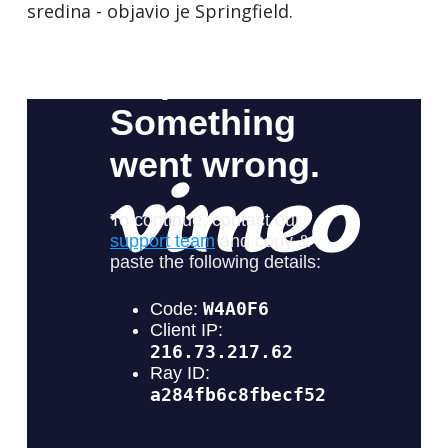
sredina - objavio je Springfield.
jeranog
rećivanja
dovima.
amo
odni
nju,
etuje
ade