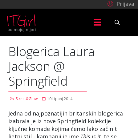
a
Prijava
son
ngfield
a
Blogerica Laura
oznatijih
anskih
Jackson @
erica
Springfield
nd
ngfield
rala
Street&Glow
10 Lipanj 2014
čne
Jedna od najpoznatijih britanskih blogerica
ade
izabrala je iz nove Springfield kolekcije
ma
ključne komade kojima ćemo lako začiniti
o
ljetni stil - kampanji je ime
This is it
, te se