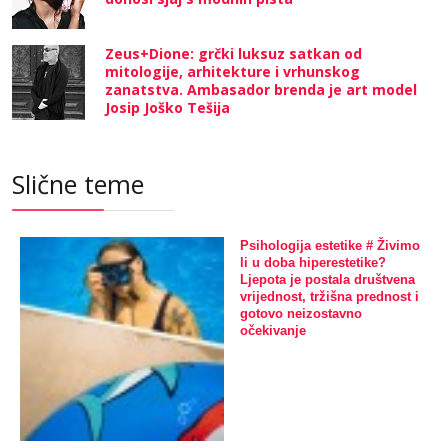
Zeus+Dione: grčki luksuz satkan od
mitologije, arhitekture i vrhunskog
zanatstva. Ambasador brenda je art model
Josip Joško Tešija
Slične teme
Psihologija estetike # Živimo
li u doba hiperestetike?
Ljepota je postala društvena
vrijednost, tržišna prednost i
gotovo neizostavno
očekivanje