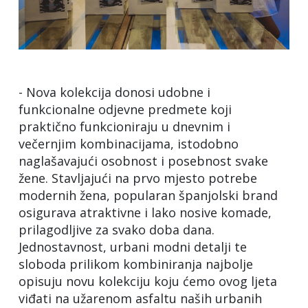
m
bnom
su
tnom
- Nova kolekcija donosi udobne i
.
funkcionalne odjevne predmete koji
a
praktično funkcioniraju u dnevnim i
večernjim kombinacijama, istodobno
a
naglašavajući osobnost i posebnost svake
žene. Stavljajući na prvo mjesto potrebe
modernih žena, popularan španjolski brand
ojaka
osigurava atraktivne i lako nosive komade,
prilagodljive za svako doba dana.
Jednostavnost, urbani modni detalji te
sloboda prilikom kombiniranja najbolje
opisuju novu kolekciju koju ćemo ovog ljeta
iše
viđati na užarenom asfaltu naših urbanih