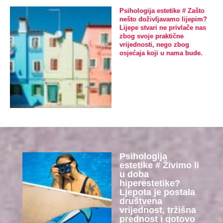
Psihologija estetike # Zašto
nešto doživljavamo lijepim?
Lijepe stvari ne privlače nas
zbog svoje praktične
vrijednosti, nego zbog
osjećaja koji u nama bude.
Psihologija
estetike # Živimo li
u doba
hiperestetike?
Ljepota je postala
društvena
vrijednost, tržišna
prednost i gotovo