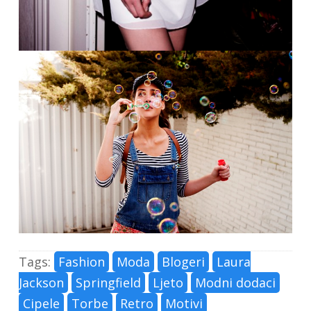
Tags:
Fashion
Moda
Blogeri
Laura
Jackson
Springfield
Ljeto
Modni dodaci
Cipele
Torbe
Retro
Motivi