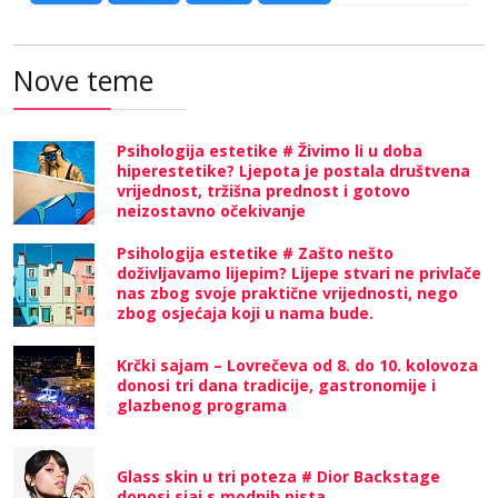
Nove teme
Psihologija estetike # Živimo li u doba
hiperestetike? Ljepota je postala društvena
vrijednost, tržišna prednost i gotovo
neizostavno očekivanje
Psihologija estetike # Zašto nešto
doživljavamo lijepim? Lijepe stvari ne privlače
nas zbog svoje praktične vrijednosti, nego
zbog osjećaja koji u nama bude.
Krčki sajam – Lovrečeva od 8. do 10. kolovoza
donosi tri dana tradicije, gastronomije i
glazbenog programa
Glass skin u tri poteza # Dior Backstage
donosi sjaj s modnih pista