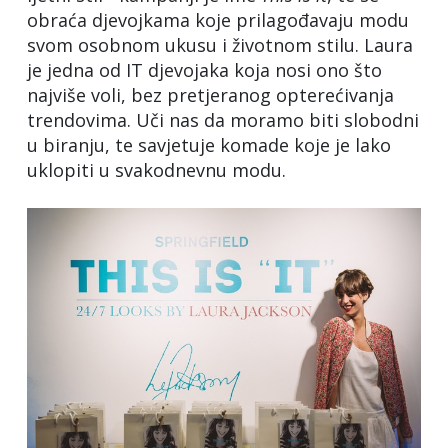
obraća djevojkama koje prilagođavaju modu
iti
svom osobnom ukusu i životnom stilu. Laura
i
je jedna od IT djevojaka koja nosi ono što
najviše voli, bez pretjeranog opterećivanja
trendovima. Uči nas da moramo biti slobodni
anji
u biranju, te savjetuje komade koje je lako
uklopiti u svakodnevnu modu.
ća
ojkama
agođavaju
u