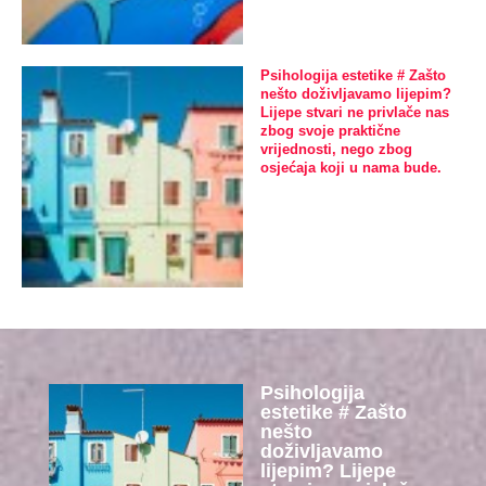
Psihologija estetike # Zašto
nešto doživljavamo lijepim?
Lijepe stvari ne privlače nas
zbog svoje praktične
vrijednosti, nego zbog
osjećaja koji u nama bude.
Psihologija
estetike # Zašto
nešto
doživljavamo
lijepim? Lijepe