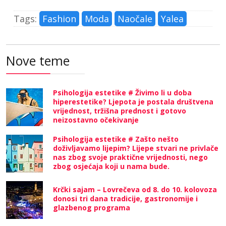
Tags:
Fashion
Moda
Naočale
Yalea
Nove teme
Psihologija estetike # Živimo li u doba
hiperestetike? Ljepota je postala društvena
vrijednost, tržišna prednost i gotovo
neizostavno očekivanje
Psihologija estetike # Zašto nešto
doživljavamo lijepim? Lijepe stvari ne privlače
nas zbog svoje praktične vrijednosti, nego
zbog osjećaja koji u nama bude.
Krčki sajam – Lovrečeva od 8. do 10. kolovoza
donosi tri dana tradicije, gastronomije i
glazbenog programa