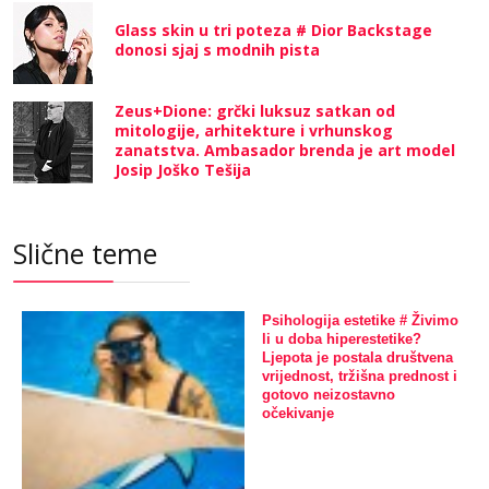
Glass skin u tri poteza # Dior Backstage
donosi sjaj s modnih pista
Zeus+Dione: grčki luksuz satkan od
mitologije, arhitekture i vrhunskog
zanatstva. Ambasador brenda je art model
Josip Joško Tešija
Slične teme
Psihologija estetike # Živimo
li u doba hiperestetike?
Ljepota je postala društvena
vrijednost, tržišna prednost i
gotovo neizostavno
očekivanje