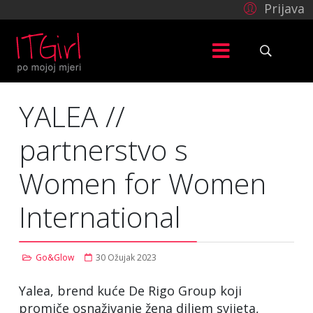
Prijava
YALEA //
partnerstvo s
Women for Women
International
Go&Glow
30 Ožujak 2023
Yalea, brend kuće De Rigo Group koji
promiče osnaživanje žena diljem svijeta,