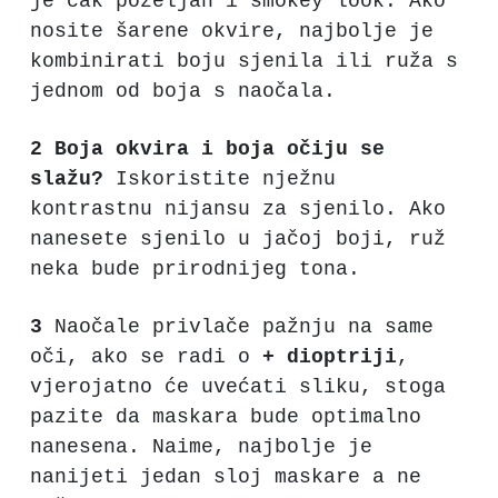
je čak poželjan i smokey look. Ako
nosite šarene okvire, najbolje je
kombinirati boju sjenila ili ruža s
jednom od boja s naočala.
2 Boja okvira i boja očiju se
slažu?
Iskoristite nježnu
kontrastnu nijansu za sjenilo. Ako
nanesete sjenilo u jačoj boji, ruž
neka bude prirodnijeg tona.
3
Naočale privlače pažnju na same
oči, ako se radi o
+ dioptriji
,
vjerojatno će uvećati sliku, stoga
pazite da maskara bude optimalno
nanesena. Naime, najbolje je
nanijeti jedan sloj maskare a ne