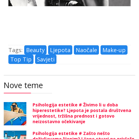
Tags:
Beauty
Ljepota
Naočale
Make-up
Top Tip
Savjeti
Nove teme
Psihologija estetike # Živimo li u doba
hiperestetike? Ljepota je postala društvena
vrijednost, tržišna prednost i gotovo
neizostavno očekivanje
Psihologija estetike # Zašto nešto
doživljavamo lijepim? Lijepe stvari ne privlače