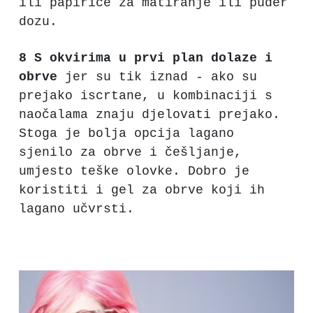
ili papiriće za matiranje ili puder
dozu.
8 S okvirima u prvi plan dolaze i
obrve
jer su tik iznad - ako su
prejako iscrtane, u kombinaciji s
naočalama znaju djelovati prejako.
Stoga je bolja opcija lagano
sjenilo za obrve i češljanje,
umjesto teške olovke. Dobro je
koristiti i gel za obrve koji ih
lagano učvrsti.