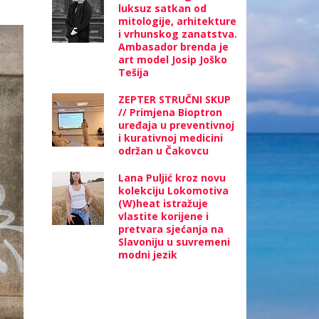
luksuz satkan od
mitologije, arhitekture
i vrhunskog zanatstva.
Ambasador brenda je
art model Josip Joško
Tešija
ZEPTER STRUČNI SKUP
// Primjena Bioptron
uređaja u preventivnoj
i kurativnoj medicini
održan u Čakovcu
Lana Puljić kroz novu
kolekciju Lokomotiva
(W)heat istražuje
vlastite korijene i
pretvara sjećanja na
Slavoniju u suvremeni
modni jezik