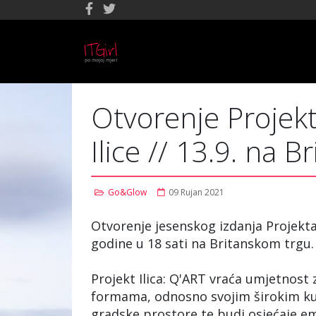
Otvorenje Projekt
Ilice // 13.9. na B
Go&Glow
09 Rujan 2021
Otvorenje jesenskog izdanja Projekta I
godine u 18 sati na Britanskom trgu.
Projekt Ilica: Q'ART vraća umjetnost 
formama, odnosno svojim širokim ku
gradske prostore te budi osjećaje emp