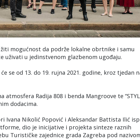
užiti mogućnost da podrže lokalne obrtnike i samu
 će uživati u jedinstvenom glazbenom ugođaju.
 će se od 13. do 19. rujna 2021. godine, kroz tjedan n
ena atmosfera Radija 808 i benda Mangroove te “STY
nim dodacima.
ori Ivana Nikolić Popović i Aleksandar Battista Ilić is
orme, dio je inicijative i projekta sinteze raznih
ebu Turističke zajednice grada Zagreba pod nazivo