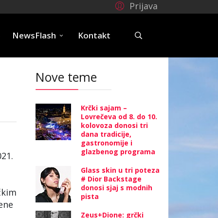
Prijava
e
NewsFlash
Kontakt
Nove teme
Krčki sajam –
Lovrečeva od 8. do 10.
kolovoza donosi tri
dana tradicije,
gastronomije i
glazbenog programa
021.
Glass skin u tri poteza
# Dior Backstage
donosi sjaj s modnih
čkim
pista
ene
Zeus+Dione: grčki