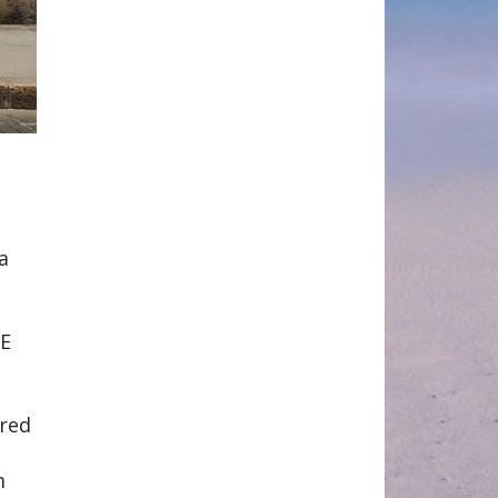
a
LE
pred
m