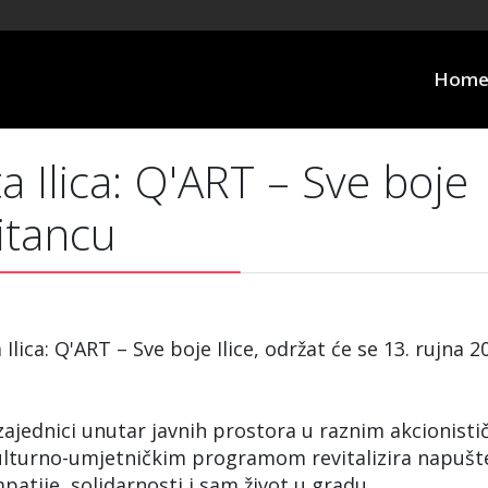
Hom
a Ilica: Q'ART – Sve boje
ritancu
lica: Q'ART – Sve boje Ilice, održat će se 13. rujna 2
zajednici unutar javnih prostora u raznim akcionisti
lturno-umjetničkim programom revitalizira napušt
atije, solidarnosti i sam život u gradu.