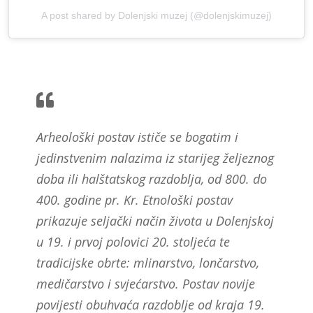
A post shared by Dolenjski muzej (@dolenjskimuzej)
Arheološki postav ističe se bogatim i
jedinstvenim nalazima iz starijeg željeznog
doba ili halštatskog razdoblja, od 800. do
400. godine pr. Kr. Etnološki postav
prikazuje seljački način života u Dolenjskoj
u 19. i prvoj polovici 20. stoljeća te
tradicijske obrte: mlinarstvo, lončarstvo,
medičarstvo i svjećarstvo. Postav novije
povijesti obuhvaća razdoblje od kraja 19.