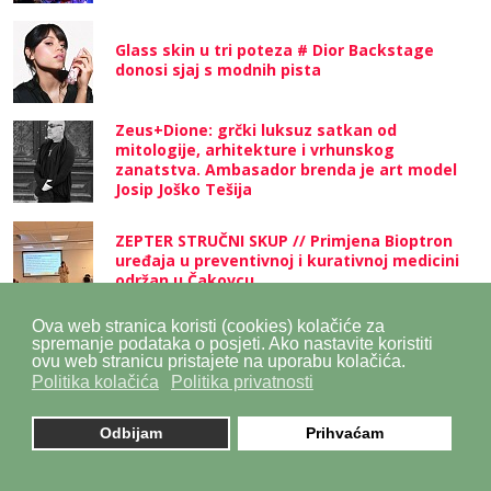
Glass skin u tri poteza # Dior Backstage
donosi sjaj s modnih pista
Zeus+Dione: grčki luksuz satkan od
mitologije, arhitekture i vrhunskog
zanatstva. Ambasador brenda je art model
Josip Joško Tešija
ZEPTER STRUČNI SKUP // Primjena Bioptron
uređaja u preventivnoj i kurativnoj medicini
održan u Čakovcu
Ova web stranica koristi (cookies) kolačiće za
Lana Puljić kroz novu kolekciju Lokomotiva
spremanje podataka o posjeti. Ako nastavite koristiti
(W)heat istražuje vlastite korijene i pretvara
ovu web stranicu pristajete na uporabu kolačića.
sjećanja na Slavoniju u suvremeni modni jezik
Politika kolačića
Politika privatnosti
Odbijam
Prihvaćam
Slične teme