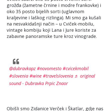
grožđa (žametne črnine i modre frankovke) i
oko 35 posto bijelih sorti (uglavnom
kraljevine i laškog rizlinga). Mi smo ga kušali
na nesvakidašnji način – u Cviček-mobilu,
vintage kombiju koji Lana i Jure koriste za
zabavne panoramske ture kroz vinograde.
@dubravkapz
#novomesto
#cvicekmobil
#slovenia
#wine
#travelslovenia
♬ original
sound - Dubravka Prpic Znaor
Obišli smo Zidanice Verček i Škatlar, gdje nas