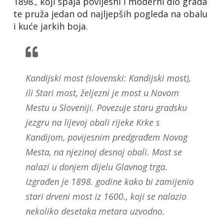
1898., koji spaja povijesni i moderni dio grada
te pruža jedan od najljepših pogleda na obalu
i kuće jarkih boja.
Kandijski most (slovenski: Kandijski most),
ili Stari most, željezni je most u Novom
Mestu u Sloveniji. Povezuje staru gradsku
jezgru na lijevoj obali rijeke Krke s
Kandijom, povijesnim predgrađem Novog
Mesta, na njezinoj desnoj obali. Most se
nalazi u donjem dijelu Glavnog trga.
Izgrađen je 1898. godine kako bi zamijenio
stari drveni most iz 1600., koji se nalazio
nekoliko desetaka metara uzvodno.