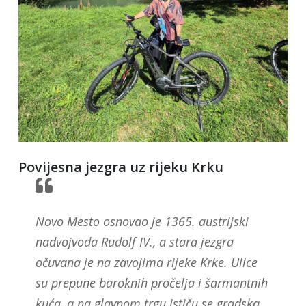
Povijesna jezgra uz rijeku Krku
Novo Mesto osnovao je 1365. austrijski
nadvojvoda Rudolf IV., a stara jezgra
očuvana je na zavojima rijeke Krke. Ulice
su prepune baroknih pročelja i šarmantnih
kuća, a na glavnom trgu ističu se gradska