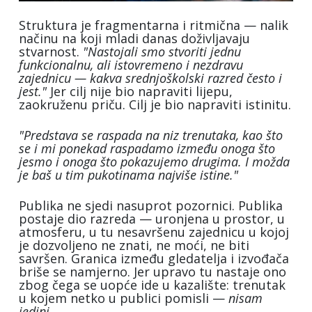
Struktura je fragmentarna i ritmična — nalik
načinu na koji mladi danas doživljavaju
stvarnost.
"Nastojali smo stvoriti jednu
funkcionalnu, ali istovremeno i nezdravu
zajednicu — kakva srednjoškolski razred često i
jest."
Jer cilj nije bio napraviti lijepu,
zaokruženu priču. Cilj je bio napraviti istinitu.
"Predstava se raspada na niz trenutaka, kao što
se i mi ponekad raspadamo između onoga što
jesmo i onoga što pokazujemo drugima. I možda
je baš u tim pukotinama najviše istine."
Publika ne sjedi nasuprot pozornici. Publika
postaje dio razreda — uronjena u prostor, u
atmosferu, u tu nesavršenu zajednicu u kojoj
je dozvoljeno ne znati, ne moći, ne biti
savršen. Granica između gledatelja i izvođača
briše se namjerno. Jer upravo tu nastaje ono
zbog čega se uopće ide u kazalište: trenutak
u kojem netko u publici pomisli —
nisam
jedini.