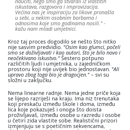
naučiti, nego smo ga stvarali iz vlastitih
iskustava, razgovora i improvizacija.
Većina nas je inspiraciju za likove pronašla
u sebi, u nekim osobnim borbama i
odnosima koje smo godinama nosili."
-
kažu nam mladi umjetnici.
Kroz taj proces dogodilo se nešto što nitko
nije sasvim predvidio.
"Osim kao glumci, počeli
smo se doživljavati i kao autori, što je bilo novo i
neočekivano iskustvo."
Šestero potpuno
različitih ljudi i umjetnika, u zajedničkom
prostoru koji nije uvijek bio jednostavan.
"Ali
upravo zbog toga bio je dragocjen."
– svi su
složni u zaključku.
Nema linearne radnje. Nema jedne priče koja
se lijepo razriješi na kraju. Ima niz trenutaka
koji preskaču između škole i doma, između
lica koje pokazuješ i onoga što doista
proživljavaš, između osobe u razredu i osobe
u četiri zida vlastite sobe. Realistični prizori
izmjenjuju se s poetičnim sekvencama,