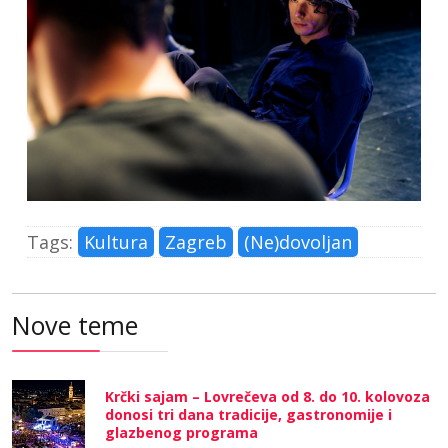
Tags:
Kultura
Zagreb
(Ne)dovoljan
Nove teme
Krčki sajam – Lovrečeva od 8. do 10. kolovoza
donosi tri dana tradicije, gastronomije i
glazbenog programa