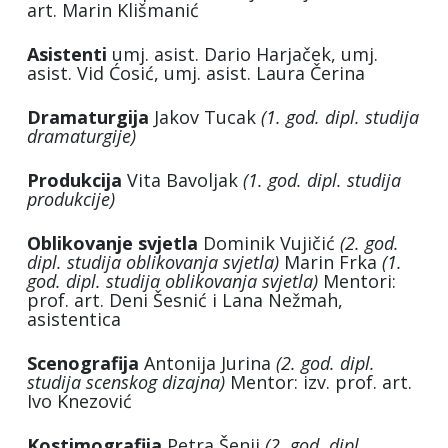
art. Marin Klišmanić
Asistenti
umj. asist. Dario Harjaček, umj.
asist. Vid Ćosić, umj. asist. Laura Čerina
Dramaturgija
Jakov Tucak
(1. god. dipl. studija
dramaturgije)
Produkcija
Vita Bavoljak
(1. god. dipl. studija
produkcije)
Oblikovanje svjetla
Dominik Vujičić
(2. god.
dipl. studija oblikovanja svjetla)
Marin Frka
(1.
god. dipl. studija oblikovanja svjetla)
Mentori:
prof. art. Deni Šesnić i Lana Nežmah,
asistentica
Scenografija
Antonija Jurina
(2. god. dipl.
studija scenskog dizajna)
Mentor: izv. prof. art.
Ivo Knezović
Kostimografija
Petra Šenji
(2. god. dipl.