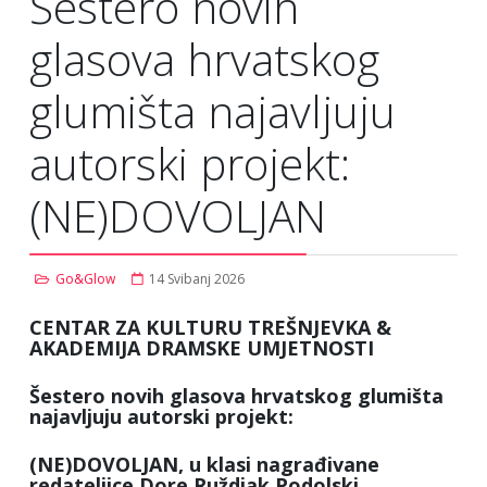
Šestero novih
glasova hrvatskog
glumišta najavljuju
autorski projekt:
(NE)DOVOLJAN
Go&Glow
14 Svibanj 2026
CENTAR ZA KULTURU TREŠNJEVKA &
AKADEMIJA DRAMSKE UMJETNOSTI
Šestero novih glasova hrvatskog glumišta
najavljuju autorski projekt:
(NE)DOVOLJAN, u klasi nagrađivane
redateljice Dore Ruždjak Podolski.