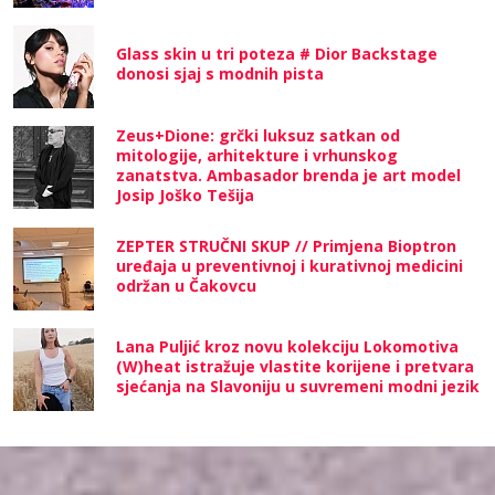
Glass skin u tri poteza # Dior Backstage
donosi sjaj s modnih pista
Zeus+Dione: grčki luksuz satkan od
mitologije, arhitekture i vrhunskog
zanatstva. Ambasador brenda je art model
Josip Joško Tešija
ZEPTER STRUČNI SKUP // Primjena Bioptron
uređaja u preventivnoj i kurativnoj medicini
održan u Čakovcu
Lana Puljić kroz novu kolekciju Lokomotiva
(W)heat istražuje vlastite korijene i pretvara
sjećanja na Slavoniju u suvremeni modni jezik