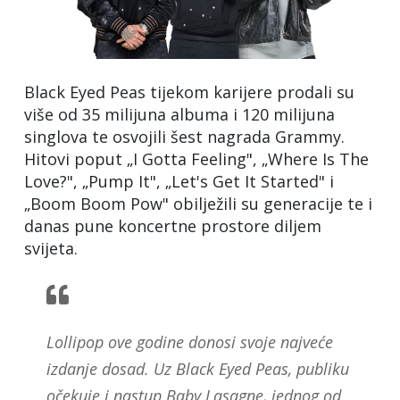
Black Eyed Peas tijekom karijere prodali su
više od 35 milijuna albuma i 120 milijuna
singlova te osvojili šest nagrada Grammy.
Hitovi poput „I Gotta Feeling", „Where Is The
Love?", „Pump It", „Let's Get It Started" i
„Boom Boom Pow" obilježili su generacije te i
danas pune koncertne prostore diljem
svijeta.
Lollipop ove godine donosi svoje najveće
izdanje dosad. Uz Black Eyed Peas, publiku
očekuje i nastup Baby Lasagne, jednog od