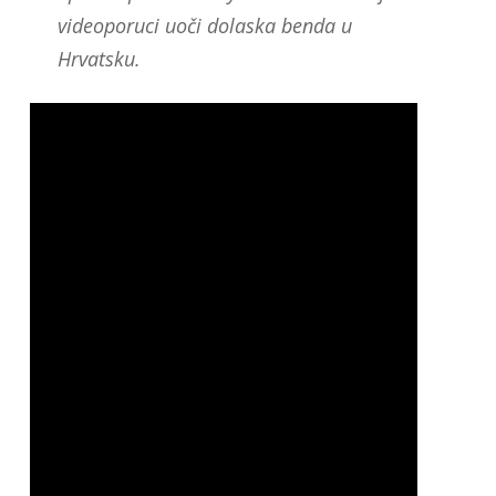
videoporuci uoči dolaska benda u
Hrvatsku.