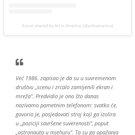
A post shared by Art in America (@artinamerica)
Već 1986. zapisao je da su u suvremenom
društvu „scenu i zrcalo zamijenili ekran i
mreža“. Predvidio je ono što danas
nazivamo pametnim telefonom: svatko će,
govorio je, posjedovati stroj koji ga izolira
u „poziciji savršene suverenosti“, poput
„astronauta u mjehuru“. Ta su ga opažanja