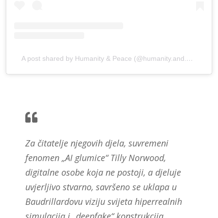
A post shared by Humanity & Peace (@humanity.and.peace_)
Za čitatelje njegovih djela, suvremeni
fenomen „AI glumice“ Tilly Norwood,
digitalne osobe koja ne postoji, a djeluje
uvjerljivo stvarno, savršeno se uklapa u
Baudrillardovu viziju svijeta hiperrealnih
simulacija i „deepfake“ konstrukcija.