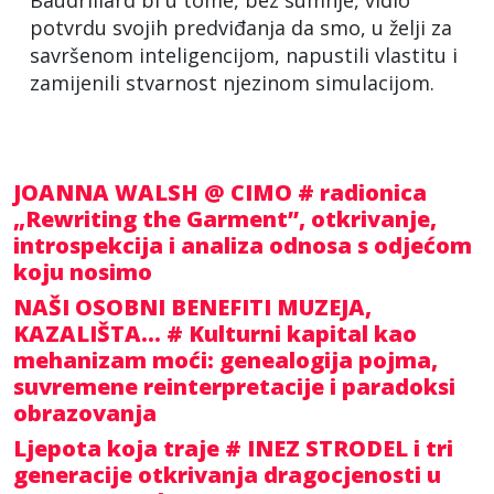
Baudrillard bi u tome, bez sumnje, vidio
potvrdu svojih predviđanja da smo, u želji za
savršenom inteligencijom, napustili vlastitu i
zamijenili stvarnost njezinom simulacijom.
JOANNA WALSH @ CIMO # radionica
„Rewriting the Garment”, otkrivanje,
introspekcija i analiza odnosa s odjećom
koju nosimo
NAŠI OSOBNI BENEFITI MUZEJA,
KAZALIŠTA... # Kulturni kapital kao
mehanizam moći: genealogija pojma,
suvremene reinterpretacije i paradoksi
obrazovanja
Ljepota koja traje # INEZ STRODEL i tri
generacije otkrivanja dragocjenosti u