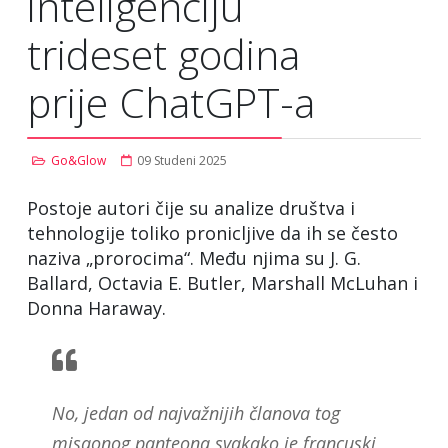
inteligenciju
trideset godina
prije ChatGPT-a
Go&Glow
09 Studeni 2025
Postoje autori čije su analize društva i
tehnologije toliko pronicljive da ih se često
naziva „prorocima“. Među njima su J. G.
Ballard, Octavia E. Butler, Marshall McLuhan i
Donna Haraway.
No, jedan od najvažnijih članova tog
misaonog panteona svakako je francuski