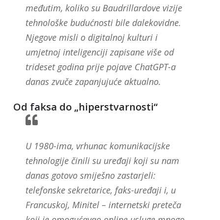
međutim, koliko su Baudrillardove vizije
tehnološke budućnosti bile dalekovidne.
Njegove misli o digitalnoj kulturi i
umjetnoj inteligenciji zapisane više od
trideset godina prije pojave ChatGPT-a
danas zvuče zapanjujuće aktualno.
Od faksa do „hiperstvarnosti“
U 1980-ima, vrhunac komunikacijske
tehnologije činili su uređaji koji su nam
danas gotovo smiješno zastarjeli:
telefonske sekretarice, faks-uređaji i, u
Francuskoj, Minitel – internetski preteča
koji je omogućavao online usluge mnogo