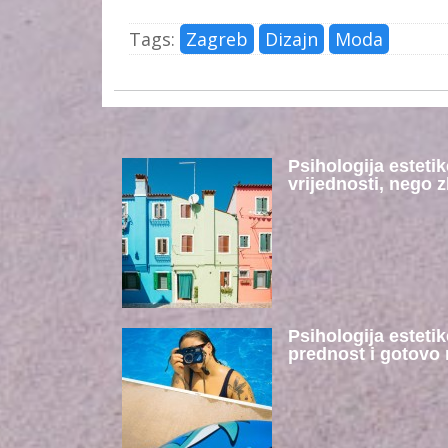
Tags:
Zagreb
Dizajn
Moda
Psihologija esteti
vrijednosti, nego 
Psihologija estetik
prednost i gotovo