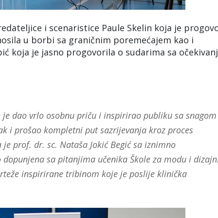
redateljice i scenaristice Paule Skelin koja je progovo
 nosila u borbi sa graničnim poremećajem kao i
bić koja je jasno progovorila o sudarima sa očekivan
je dao vrlo osobnu priču i inspirirao publiku sa snagom
k i prošao kompletni put sazrijevanja kroz proces
 je prof. dr. sc. Nataša Jokić Begić sa iznimno
o dopunjena sa pitanjima učenika Škole za modu i dizajn
crteže inspirirane tribinom koje je poslije klinička