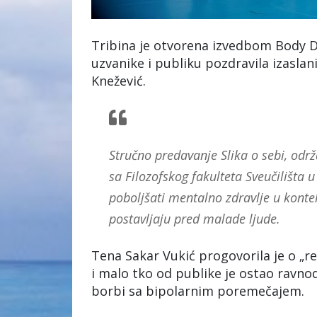
Tribina je otvorena izvedbom Body D
uzvanike i publiku pozdravila izaslan
Knežević.
Stručno predavanje Slika o sebi, održa
sa Filozofskog fakulteta Sveučilišta
poboljšati mentalno zdravlje u kontek
postavljaju pred malade ljude.
Tena Sakar Vukić progovorila je o „red
i malo tko od publike je ostao ravno
borbi sa bipolarnim poremečajem.