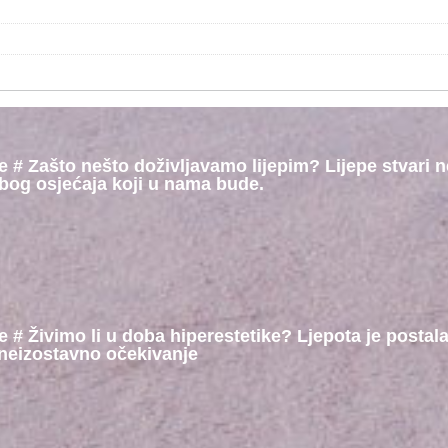
ke # Zašto nešto doživljavamo lijepim? Lijepe stvari 
zbog osjećaja koji u nama bude.
e # Živimo li u doba hiperestetike? Ljepota je postal
 neizostavno očekivanje