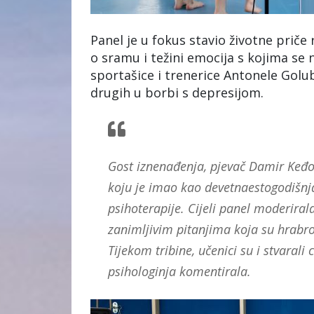
Panel je u fokus stavio životne priče 
o sramu i težini emocija s kojima se
sportašice i trenerice Antonele Golu
drugih u borbi s depresijom.
Gost iznenađenja, pjevač Damir Keđo 
koju je imao kao devetnaestogodišnja
psihoterapije. Cijeli panel moderirala
zanimljivim pitanjima koja su hrabr
Tijekom tribine, učenici su i stvarali 
psihologinja komentirala.