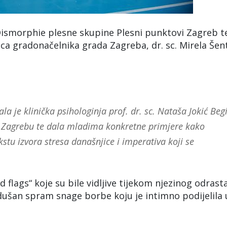
ismorphie plesne skupine Plesni punktovi Zagreb te
ica gradonačelnika grada Zagreba, dr. sc. Mirela Šent
la je klinička psihologinja prof. dr. sc. Nataša Jokić Beg
 u Zagrebu te dala mladima konkretne primjere kako
stu izvora stresa današnjice i imperativa koji se
 flags“ koje su bile vidljive tijekom njezinog odrast
dušan spram snage borbe koju je intimno podijelila 