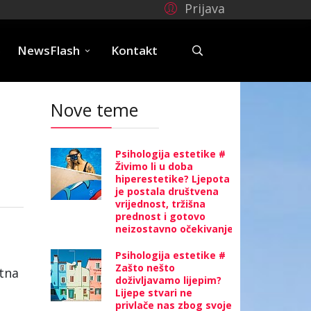
Prijava
e
NewsFlash
Kontakt
Nove teme
Psihologija estetike #
Živimo li u doba
hiperestetike? Ljepota
je postala društvena
vrijednost, tržišna
prednost i gotovo
neizostavno očekivanje
Psihologija estetike #
Zašto nešto
tna
doživljavamo lijepim?
Lijepe stvari ne
privlače nas zbog svoje