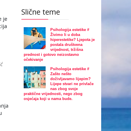
Slične teme
 je
ija
Psihologija estetike #
Živimo li u doba
hiperestetike? Ljepota je
postala društvena
vrijednost, tržišna
prednost i gotovo neizostavno
očekivanje
ić
Psihologija estetike #
Zašto nešto
doživljavamo lijepim?
Lijepe stvari ne privlače
nas zbog svoje
praktične vrijednosti, nego zbog
osjećaja koji u nama bude.
anja
u