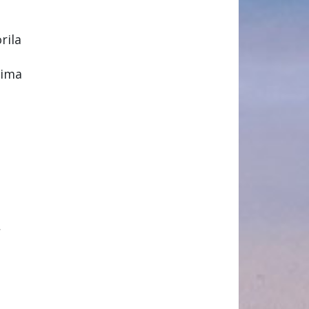
rila
jima
.