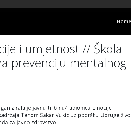
Hom
ije i umjetnost // Škola
 za prevenciju mentalnog
anizirala je javnu tribinu/radionicu Emocije i
 sadržaja Tenom Sakar Vukić uz podršku Udruge živo
voda za javno zdravstvo.