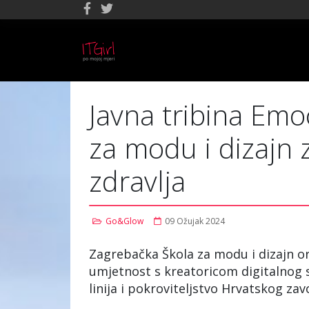
Javna tribina Emoc
za modu i dizajn
zdravlja
Go&Glow
09 Ožujak 2024
Zagrebačka Škola za modu i dizajn org
umjetnost s kreatoricom digitalnog
linija i pokroviteljstvo Hrvatskog za