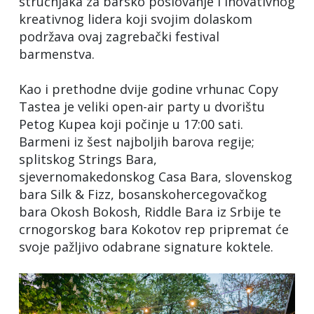
stručnjaka za barsko poslovanje i inovativnog
kreativnog lidera koji svojim dolaskom
podržava ovaj zagrebački festival
barmenstva.
Kao i prethodne dvije godine vrhunac Copy
Tastea je veliki open-air party u dvorištu
Petog Kupea koji počinje u 17:00 sati.
Barmeni iz šest najboljih barova regije;
splitskog Strings Bara,
sjevernomakedonskog Casa Bara, slovenskog
bara Silk & Fizz, bosanskohercegovačkog
bara Okosh Bokosh, Riddle Bara iz Srbije te
crnogorskog bara Kokotov rep pripremat će
svoje pažljivo odabrane signature koktele.