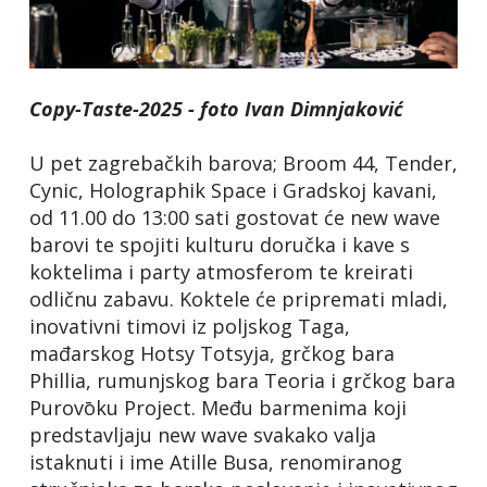
Copy-Taste-2025 - foto Ivan Dimnjaković
U pet zagrebačkih barova; Broom 44, Tender,
Cynic, Holographik Space i Gradskoj kavani,
od 11.00 do 13:00 sati gostovat će new wave
barovi te spojiti kulturu doručka i kave s
koktelima i party atmosferom te kreirati
odličnu zabavu. Koktele će pripremati mladi,
inovativni timovi iz poljskog Taga,
mađarskog Hotsy Totsyja, grčkog bara
Phillia, rumunjskog bara Teoria i grčkog bara
Purovōku Project. Među barmenima koji
predstavljaju new wave svakako valja
istaknuti i ime Atille Busa, renomiranog