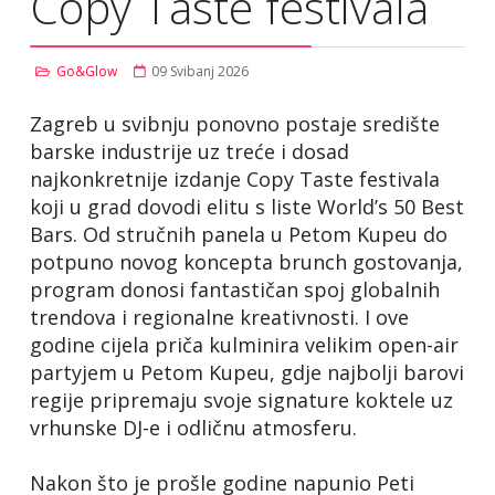
Copy Taste festivala
Go&Glow
09 Svibanj 2026
Zagreb u svibnju ponovno postaje središte
barske industrije uz treće i dosad
najkonkretnije izdanje Copy Taste festivala
koji u grad dovodi elitu s liste World’s 50 Best
Bars. Od stručnih panela u Petom Kupeu do
potpuno novog koncepta brunch gostovanja,
program donosi fantastičan spoj globalnih
trendova i regionalne kreativnosti. I ove
godine cijela priča kulminira velikim open-air
partyjem u Petom Kupeu, gdje najbolji barovi
regije pripremaju svoje signature koktele uz
vrhunske DJ-e i odličnu atmosferu.
Nakon što je prošle godine napunio Peti