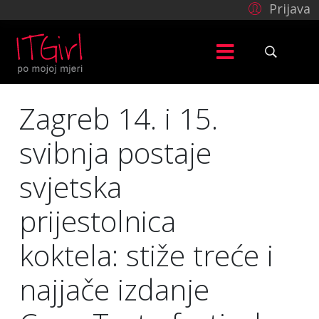
Prijava
Zagreb 14. i 15.
svibnja postaje
svjetska
prijestolnica
koktela: stiže treće i
najjače izdanje