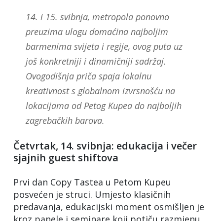
14. i 15. svibnja, metropola ponovno
preuzima ulogu domaćina najboljim
barmenima svijeta i regije, ovog puta uz
još konkretniji i dinamičniji sadržaj.
Ovogodišnja priča spaja lokalnu
kreativnost s globalnom izvrsnošću na
lokacijama od Petog Kupea do najboljih
zagrebačkih barova.
Četvrtak, 14. svibnja: edukacija i večer
sjajnih guest shiftova
Prvi dan Copy Tastea u Petom Kupeu
posvećen je struci. Umjesto klasičnih
predavanja, edukacijski moment osmišljen je
kroz panele i seminare koji potiču razmjenu