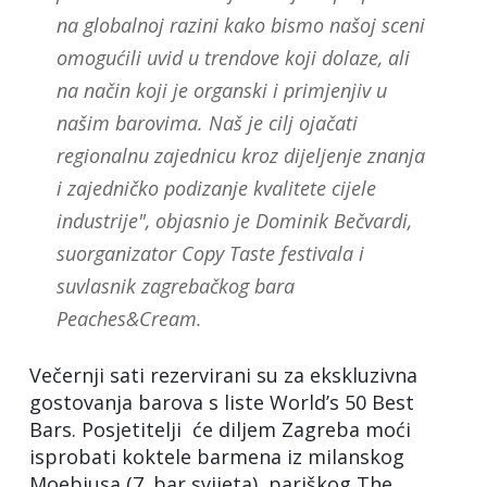
na globalnoj razini kako bismo našoj sceni
omogućili uvid u trendove koji dolaze, ali
na način koji je organski i primjenjiv u
našim barovima. Naš je cilj ojačati
regionalnu zajednicu kroz dijeljenje znanja
i zajedničko podizanje kvalitete cijele
industrije", objasnio je Dominik Bečvardi,
suorganizator Copy Taste festivala i
suvlasnik zagrebačkog bara
Peaches&Cream.
Večernji sati rezervirani su za ekskluzivna
gostovanja barova s liste World’s 50 Best
Bars. Posjetitelji će diljem Zagreba moći
isprobati koktele barmena iz milanskog
Moebiusa (7. bar svijeta), pariškog The