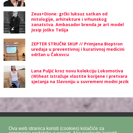
Zeus+Dione: grčki luksuz satkan od
mitologije, arhitekture i vrhunskog
zanatstva. Ambasador brenda je art model
Josip Joško Tešija
ZEPTER STRUČNI SKUP // Primjena Bioptron
uređaja u preventivnoj i kurativnoj medicini
održan u Čakovcu
Lana Puljić kroz novu kolekciju Lokomotiva
(W)heat istražuje vlastite korijene i pretvara
sjećanja na Slavoniju u suvremeni modni jezik
Ova web stranica koristi (cookies) kolačiće za