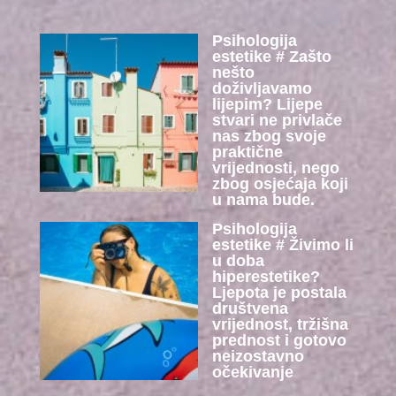
Psihologija
estetike # Zašto
nešto
doživljavamo
lijepim? Lijepe
stvari ne privlače
nas zbog svoje
praktične
vrijednosti, nego
zbog osjećaja koji
u nama bude.
Psihologija
estetike # Živimo li
u doba
hiperestetike?
Ljepota je postala
društvena
vrijednost, tržišna
prednost i gotovo
neizostavno
očekivanje