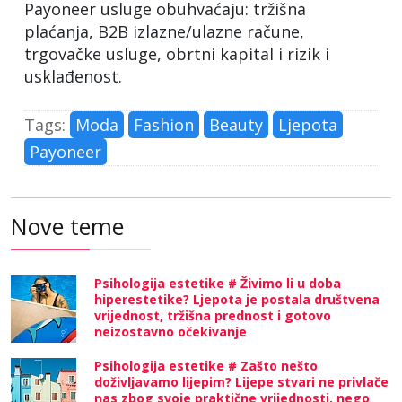
Payoneer usluge obuhvaćaju: tržišna
plaćanja, B2B izlazne/ulazne račune,
trgovačke usluge, obrtni kapital i rizik i
usklađenost.
Tags:
Moda
Fashion
Beauty
Ljepota
Payoneer
Nove teme
Psihologija estetike # Živimo li u doba
hiperestetike? Ljepota je postala društvena
vrijednost, tržišna prednost i gotovo
neizostavno očekivanje
Psihologija estetike # Zašto nešto
doživljavamo lijepim? Lijepe stvari ne privlače
nas zbog svoje praktične vrijednosti, nego