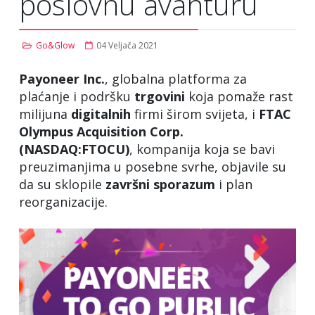
poslovnu avanturu
Go&Glow
04 Veljača 2021
Payoneer Inc.
, globalna platforma za
plaćanje i podršku
trgovini
koja pomaže rast
milijuna
digitalnih
firmi širom svijeta, i
FTAC
Olympus Acquisition Corp.
(NASDAQ:FTOCU)
, kompanija koja se bavi
preuzimanjima u posebne svrhe, objavile su
da su sklopile
završni
sporazum
i plan
reorganizacije.