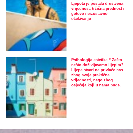
Ljepota je postala društvena
vrijednost, tržišna prednost i
gotovo neizostavno
očekivanje
Psihologija estetike # Zašto
nešto doživljavamo lijepim?
Lijepe stvari ne privlače nas
zbog svoje praktične
vrijednosti, nego zbog
osjećaja koji u nama bude.