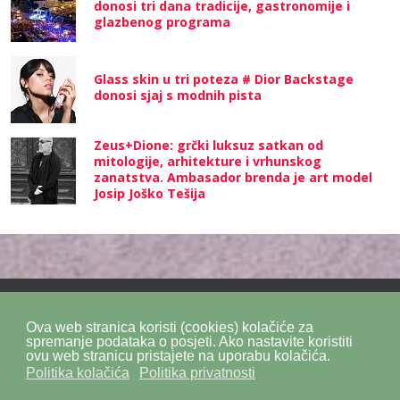
donosi tri dana tradicije, gastronomije i
glazbenog programa
Glass skin u tri poteza # Dior Backstage
donosi sjaj s modnih pista
Zeus+Dione: grčki luksuz satkan od
mitologije, arhitekture i vrhunskog
zanatstva. Ambasador brenda je art model
Josip Joško Tešija
Ova web stranica koristi (cookies) kolačiće za
Politika privatnosti
Politika kolačića
SiteMap
spremanje podataka o posjeti. Ako nastavite koristiti
ovu web stranicu pristajete na uporabu kolačića.
Politika kolačića
Politika privatnosti
Impressum
Kontakt
DPZ Consulting